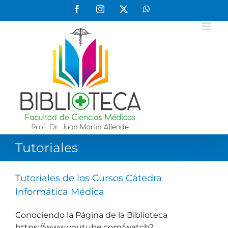
Saltar
Facebook
Instagram
X
WhatsApp
al
contenido
Tutoriales
Tutoriales de los Cursos Cátedra
Informática Médica
Conociendo la Página de la Biblioteca
https://www.youtube.com/watch?