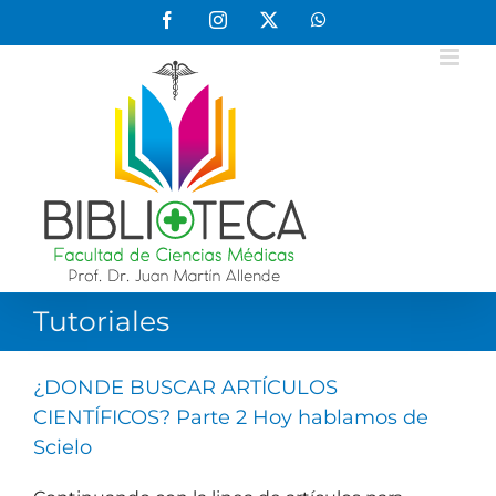
Saltar
Facebook
Instagram
X
WhatsApp
al
contenido
Tutoriales
¿DONDE BUSCAR ARTÍCULOS
CIENTÍFICOS? Parte 2 Hoy hablamos de
Scielo