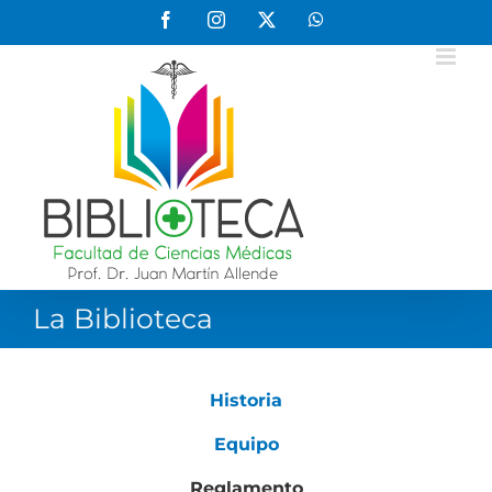
Saltar
Facebook
Instagram
X
WhatsApp
al
contenido
La Biblioteca
Historia
Equipo
Reglamento